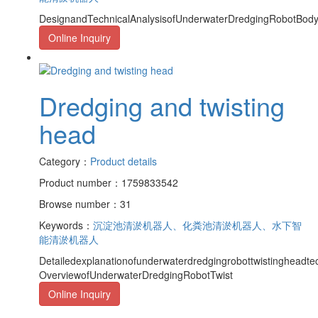
DesignandTechnicalAnalysisofUnderwaterDredgingRobotBody1.
Online Inquiry
Dredging and twisting
head
Category：
Product details
Product number：1759833542
Browse number：31
Keywords：
沉淀池清淤机器人、化粪池清淤机器人、水下智
能清淤机器人
Detailedexplanationofunderwaterdredgingrobottwistingheadt
OverviewofUnderwaterDredgingRobotTwist
Online Inquiry