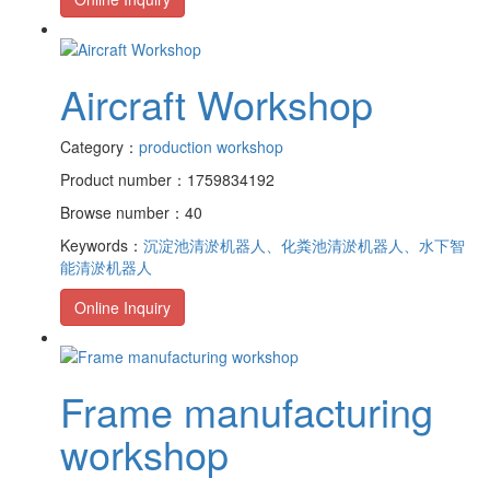
Aircraft Workshop
Category：
production workshop
Product number：1759834192
Browse number：40
Keywords：
沉淀池清淤机器人、化粪池清淤机器人、水下智
能清淤机器人
Online Inquiry
Frame manufacturing
workshop