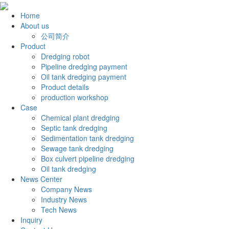
Home
About us
公司简介
Product
Dredging robot
Pipeline dredging payment
Oil tank dredging payment
Product details
production workshop
Case
Chemical plant dredging
Septic tank dredging
Sedimentation tank dredging
Sewage tank dredging
Box culvert pipeline dredging
Oil tank dredging
News Center
Company News
Industry News
Tech News
Inquiry