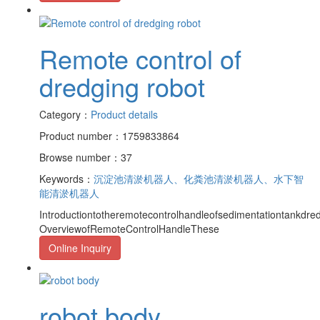
Remote control of
dredging robot
Category：
Product details
Product number：1759833864
Browse number：37
Keywords：
沉淀池清淤机器人、化粪池清淤机器人、水下智
能清淤机器人
Introductiontotheremotecontrolhandleofsedimentationtankdr
OverviewofRemoteControlHandleThese
Online Inquiry
robot body