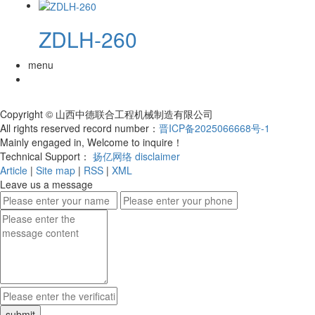
ZDLH-260
menu
Copyright © 山西中德联合工程机械制造有限公司
All rights reserved record number：
晋ICP备2025066668号-1
Mainly engaged in, Welcome to inquire！
Technical Support：
扬亿网络
disclaimer
Article
|
Site map
|
RSS
|
XML
Leave us a message